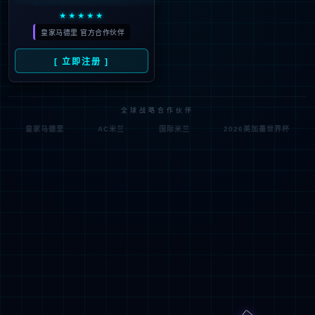
神经退行性疾病研究
罕见病与基因治疗
肠道菌群研究
技术平台
影像分析平台
行为学分析平台
分子检测平台
PK/PD服务平台
病理分析平台
流式检测平台
细胞服务平台