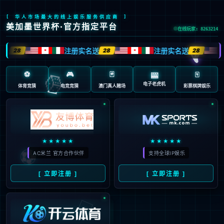
简体中文
一站式服务
产品中心
人源化模型
疾病模型
斑点鼠
工具鼠
野化鼠
订购须知
技术服务与资源
模型定制
定制繁育
质控检测
药理药效
全人源抗体发现
动物房一站式服务
细胞系资源
PDX资源
菌群人源菌株
研究领域
肿瘤学研究
代谢与心血管疾病
自身免疫疾病研究