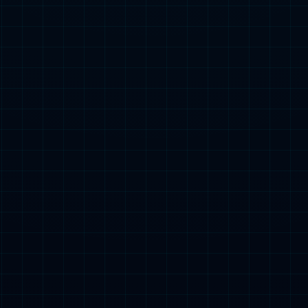
一站式
资源
关于zbo智
投
服务
中心
博1919
关
产品中心
技术资
集团介绍
家专业从
源
新技术
技术服务
新闻动态