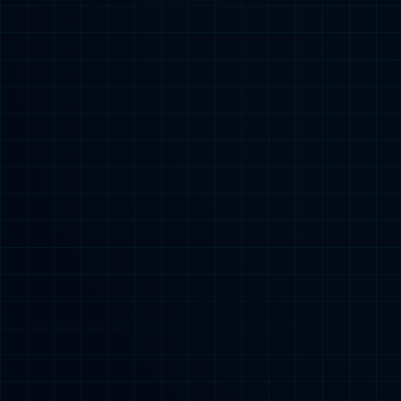
研究领域
*
*
*
*