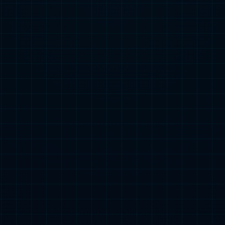
技术咨询
您如何了解我们
*
*