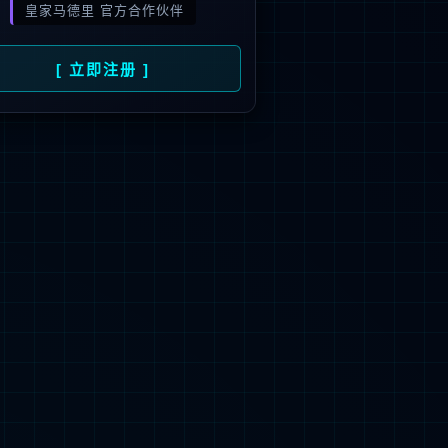
台
流式检测平台
细胞服务平台
服务平台具备ELISA、MSD、qPCR、ddPCR、流
物质类等）、中药制剂等多类项目经验，可提供专业的定