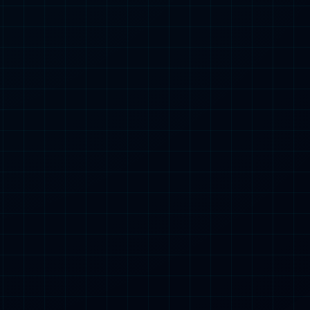
资者
招投标
联系我们
系
信息
地址： 江苏省南京市浦口区学府路12号
电话： 400-966-0890
邮箱：
services@lxplsw.com