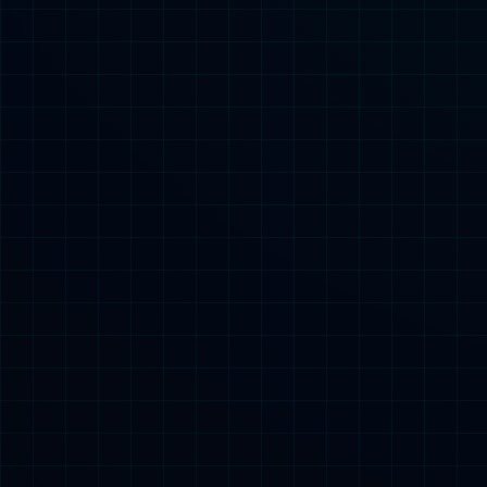
*
提 交
江苏zbo智博1919生物科技股份有限公司成立于2017年，是一
事实验动物小鼠模型的研发、生产、销售及相关技术服务的高