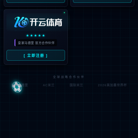
人源化模型
疾病模型
斑点鼠
工具鼠
野化鼠
订购