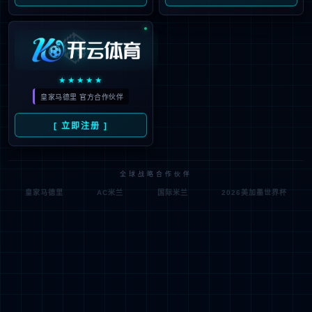
模型定制
定制繁育
质控检测
药理药效
全人源抗体发现
动物房一站式服务
细胞系资源
菌群人源菌株
全人源抗体发现
基于全人源抗体转基因小鼠NeoMab®平台，NeoMab-IgG小鼠
（Standard IgG）、NeoMab-CLC®小鼠（Common Light Chain）、
NeoMab-HC®小鼠（Heavy Chain Only），可以获得IgG, ScFv, Fab,
sdAb, BsAb等多种全人模块，满足ADC、AOC、单/双/多抗、纳米抗
体等多种类型药物和细胞疗法的产品开发。